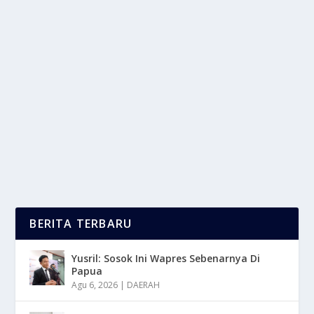
REUNI PENUH HARU: PANGERAN HARRY
TEMUI AYAHNYA, RAJA CHARLES
oleh
LaporanMasa 24
|
Sep 12, 2025
|
NEWS
|
0
|
Reuni Penuh Haru terjadi antara Pangeran Harry dan
ayahnya, Raja Charles III, setelah Raja Charles...
BACA SELENGKAPNYA
BERITA TERBARU
Yusril: Sosok Ini Wapres Sebenarnya Di
Papua
Agu 6, 2026
|
DAERAH