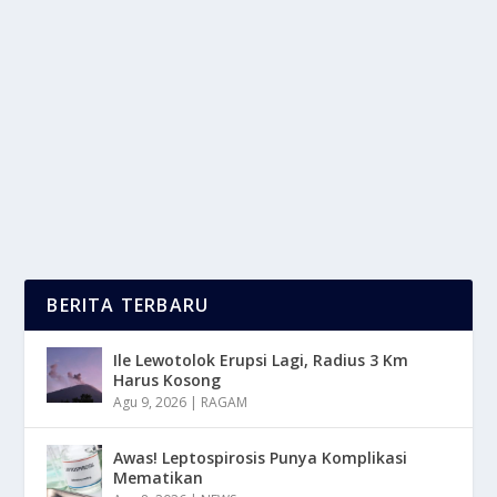
4 RISIKO BERBAHAYA JIKA HP ANDROID
JARANG DI UPDATE
oleh
mimin1 penulis
|
Jun 3, 2026
|
DIGITAL
|
0
|
4 Risiko Berbahaya Jika HP Android Jarang Di Update
Dengan Berbagai Fakta Yang Wajib Kalian...
BACA SELENGKAPNYA
BERITA TERBARU
Ile Lewotolok Erupsi Lagi, Radius 3 Km
Harus Kosong
Agu 9, 2026
|
RAGAM
Awas! Leptospirosis Punya Komplikasi
Mematikan