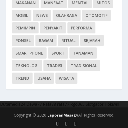
MAKANAN
MANFAAT
MENTAL
MITOS
MOBIL
NEWS
OLAHRAGA
OTOMOTIF
PEMIMPIN
PENYAKIT
PERFORMA
PONSEL
RAGAM
RITUAL
SEJARAH
SMARTPHONE
SPORT
TANAMAN
TEKNOLOGI
TRADISI
TRADISIONAL
TREND
USAHA
WISATA
Dutamedia24
Dewa77
Rafa88
rafa77
Rgo365
Slotgacor
Hokiwin
Copyright © 2026
All Rights Reserved.
LaporanMasa24