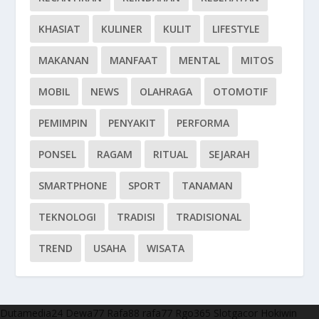
KHASIAT
KULINER
KULIT
LIFESTYLE
MAKANAN
MANFAAT
MENTAL
MITOS
MOBIL
NEWS
OLAHRAGA
OTOMOTIF
PEMIMPIN
PENYAKIT
PERFORMA
PONSEL
RAGAM
RITUAL
SEJARAH
SMARTPHONE
SPORT
TANAMAN
TEKNOLOGI
TRADISI
TRADISIONAL
TREND
USAHA
WISATA
Dutamedia24
Dewa77
Rafa88
rafa77
Rgo365
Slotgacor
Hokiwin