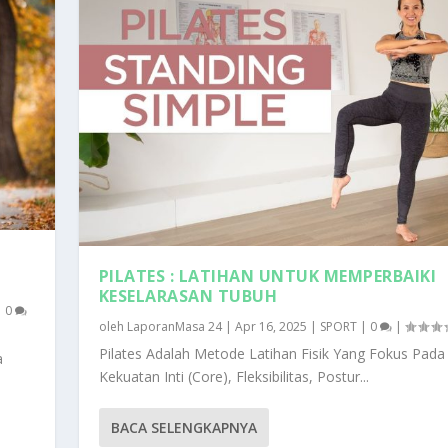
PILATES : LATIHAN UNTUK MEMPERBAIKI
KESELARASAN TUBUH
|
0
oleh
LaporanMasa 24
|
Apr 16, 2025
|
SPORT
|
0
|
Pilates Adalah Metode Latihan Fisik Yang Fokus Pada
a
Kekuatan Inti (Core), Fleksibilitas, Postur...
BACA SELENGKAPNYA