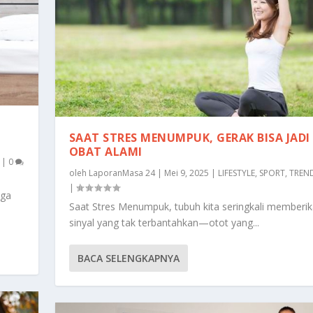
SAAT STRES MENUMPUK, GERAK BISA JADI
OBAT ALAMI
|
0
oleh
LaporanMasa 24
|
Mei 9, 2025
|
LIFESTYLE
,
SPORT
,
TREN
|
oga
Saat Stres Menumpuk, tubuh kita seringkali memberi
sinyal yang tak terbantahkan—otot yang...
BACA SELENGKAPNYA