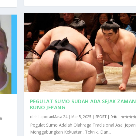
PEGULAT SUMO SUDAH ADA SEJAK ZAMA
KUNO JEPANG
oleh
LaporanMasa 24
|
Mar 5, 2025
|
SPORT
|
0
|
Pegulat Sumo Adalah Olahraga Tradisional Asal Jepa
Menggabungkan Kekuatan, Teknik, Dan...