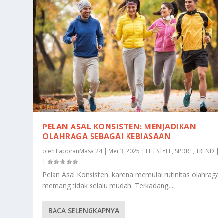
PELAN ASAL KONSISTEN: MENJADIKAN
OLAHRAGA SEBAGAI KEBIASAAN
oleh
LaporanMasa 24
|
Mei 3, 2025
|
LIFESTYLE
,
SPORT
,
TREND
|
Pelan Asal Konsisten, karena memulai rutinitas olahrag
memang tidak selalu mudah. Terkadang,...
BACA SELENGKAPNYA