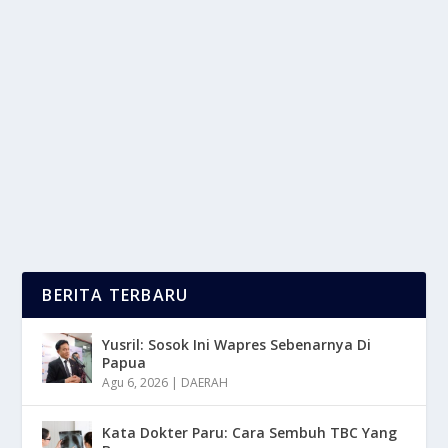
KEUNIKAN SUKU DOGON DI AFRIKA
TERKENAL SEBAGAI PAKAR ASTRONOMI
oleh
LaporanMasa 24
|
Mei 5, 2025
|
DAERAH
|
0
|
Keunikan Suku Dogon Yang Merupakan Contoh Luar
Biasa Dari Warisan Budaya Afrika Yang Kaya Dan...
BACA SELENGKAPNYA
BERITA TERBARU
Yusril: Sosok Ini Wapres Sebenarnya Di
Papua
Agu 6, 2026
|
DAERAH
Kata Dokter Paru: Cara Sembuh TBC Yang