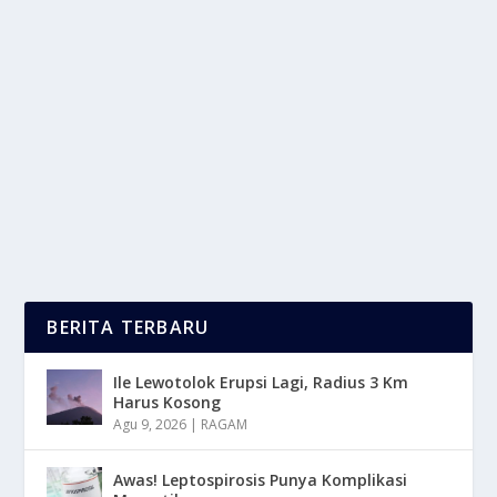
MANFAAT ALAT AIR PURIFIER UNTUK
KESEHATAN UDARA DI RUMAH ANDA
oleh
LaporanMasa 24
|
Mei 28, 2025
|
NEWS
|
0
|
Manfaat Alat Air Purifier Untuk Mengurangi Partikel
Mikro Dan Gas Berbahaya Di Udara, Serta...
BACA SELENGKAPNYA
BERITA TERBARU
Ile Lewotolok Erupsi Lagi, Radius 3 Km
Harus Kosong
Agu 9, 2026
|
RAGAM
Awas! Leptospirosis Punya Komplikasi