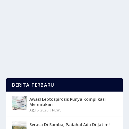
PENINGKATAN KEAMANAN INTERNET:
UNTUK MELAWAN ANCAMAN SIBER
oleh
LaporanMasa 24
|
Des 23, 2024
|
DIGITAL
,
NEWS
,
RAGAM
|
0
|
Peningkatan Keamanan Internet menjadi hal yang
semakin penting seiring dengan berkembangnya...
BACA SELENGKAPNYA
BERITA TERBARU
Awas! Leptospirosis Punya Komplikasi
Mematikan
Agu 8, 2026
|
NEWS
Serasa Di Sumba, Padahal Ada Di Jatim!