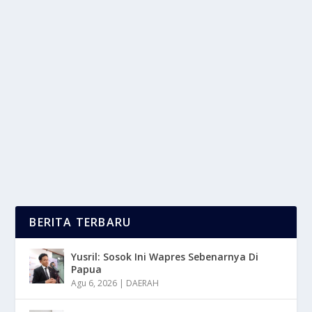
WISMAN BALI TEMBUS 5,8 JUTA,
AUSTRALIA RAJAI KUNJUNGAN
oleh
LaporanMasa 24
|
Des 3, 2025
|
TREND
|
0
|
Wisman Bali Telah Mencapai Angka Kunjungan Yang
Sangat Signifikan Hingga Periode Bulan Oktober...
BACA SELENGKAPNYA
BERITA TERBARU
Yusril: Sosok Ini Wapres Sebenarnya Di
Papua
Agu 6, 2026
|
DAERAH