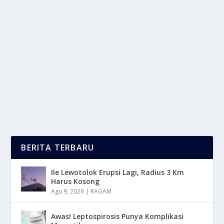
ASAL USUL KAPUR BARUS WEWANGIAN
UNTUK RITUAL KEAGAMAAN
oleh
LaporanMasa 24
|
Jun 25, 2025
|
DAERAH
|
0
|
Asal Usul Kapur Barus Yang Berasal Dari Daerah
Tropis Asia, Terutama Kota Barus Di Sumatra, Dan...
BACA SELENGKAPNYA
BERITA TERBARU
Ile Lewotolok Erupsi Lagi, Radius 3 Km
Harus Kosong
Agu 9, 2026
|
RAGAM
Awas! Leptospirosis Punya Komplikasi