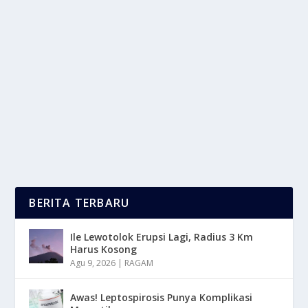
PRIVASI DI ERA PUBLIK: SEBERAPA AMAN
DATA KITA?
oleh
LaporanMasa 24
|
Mei 15, 2025
|
DIGITAL
,
NEWS
,
TREND
|
0
|
Privasi Di Era Publik digital saat ini, kehidupan
manusia semakin terbuka. Media sosial, aplikasi...
BACA SELENGKAPNYA
BERITA TERBARU
Ile Lewotolok Erupsi Lagi, Radius 3 Km
Harus Kosong
Agu 9, 2026
|
RAGAM
Awas! Leptospirosis Punya Komplikasi