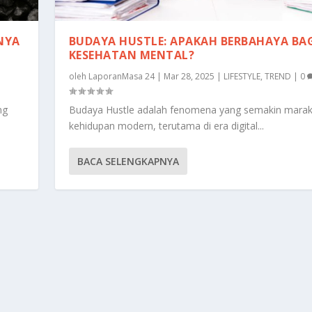
NYA
BUDAYA HUSTLE: APAKAH BERBAHAYA BA
KESEHATAN MENTAL?
|
oleh
LaporanMasa 24
|
Mar 28, 2025
|
LIFESTYLE
,
TREND
|
0
ng
Budaya Hustle adalah fenomena yang semakin mara
kehidupan modern, terutama di era digital...
BACA SELENGKAPNYA