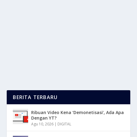
TERNYATA MAKAN COKLAT BISA BUAT
BAHAGIA, APAKAH BENAR ?
oleh
LaporanMasa 24
|
Mei 5, 2025
|
TREND
|
0
|
Ternyata Makan Coklat Bisa Membuat Seseorang
Merasa Bahagia, Dan Ini Bukan Sekadar Sugesti
Atau...
BACA SELENGKAPNYA
BERITA TERBARU
Ribuan Video Kena ‘Demonetisasi’, Ada Apa
Dengan YT?
Agu 10, 2026
|
DIGITAL