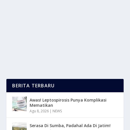
TRIK MENGELOLA STRESS DALAM
KEHIDUPAN SEHARI HARI
oleh
LaporanMasa 24
|
Feb 7, 2025
|
LIFESTYLE
,
TREND
|
0
|
Trik Mengelola Stress adalah keterampilan penting
dalam kehidupan sehari-hari, namun sering kali...
BACA SELENGKAPNYA
BERITA TERBARU
Awas! Leptospirosis Punya Komplikasi
Mematikan
Agu 8, 2026
|
NEWS
Serasa Di Sumba, Padahal Ada Di Jatim!