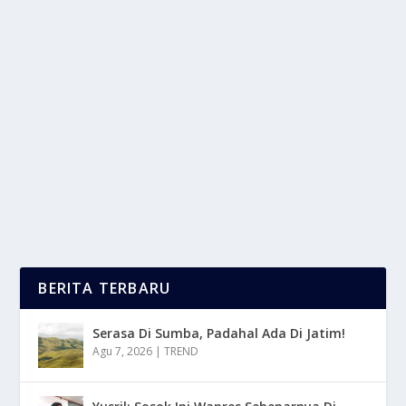
MENJALIN HUBUNGAN YANG LANGGENG
DENGAN KOMITMEN BERSAMA
oleh
LaporanMasa 24
|
Feb 17, 2025
|
NEWS
|
0
|
Menjalin Hubungan Yang Langgeng Memerlukan
Usaha Dan Komitmen Dari Kedua Belah Pihak
Dengan...
BACA SELENGKAPNYA
BERITA TERBARU
Serasa Di Sumba, Padahal Ada Di Jatim!
Agu 7, 2026
|
TREND