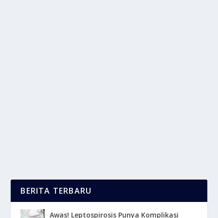
METAVERSE : APAKAH DUNIA AKAN
SEPENUHNYA BERALIH?
oleh
LaporanMasa 24
|
Mar 4, 2025
|
DIGITAL
,
TREND
|
0
|
Metaverse telah menjadi topik yang hangat
diperbincangkan sebagai masa depan dunia digital,...
BACA SELENGKAPNYA
BERITA TERBARU
Awas! Leptospirosis Punya Komplikasi