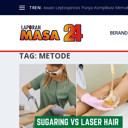
TREN:
Awas! Leptospirosis Punya Komplikasi Memat
BERAND
TAG:
METODE