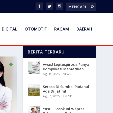
DIGITAL
OTOMOTIF
RAGAM
DAERAH
BERITA TERBARU
Awas! Leptospirosis Punya
Komplikasi Mematikan
Agu 8, 2026
|
NEWS
Serasa Di Sumba, Padahal
Ada Di Jatim!
Agu 7, 2026
|
TREND
Yusril: Sosok Ini Wapres