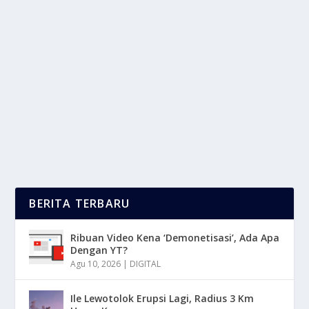
MICROSOFT ERROR: PATCH DARURAT
LUNCUR SETELAH UPDATE BERANTAKAN
oleh
mimin1 penulis
|
Jan 19, 2026
|
DIGITAL
|
0
|
Microsoft Error: Patch Darurat Luncur Setelah Update
Berantakan Yang Mereka Lakukan Dengan...
BACA SELENGKAPNYA
BERITA TERBARU
Ribuan Video Kena ‘Demonetisasi’, Ada Apa
Dengan YT?
Agu 10, 2026
|
DIGITAL
Ile Lewotolok Erupsi Lagi, Radius 3 Km