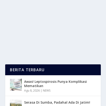
BUKAN HANYA MIMPI: MEWUJUDKAN
AMBISI TANPA TAKUT GAGAL
oleh
LaporanMasa 24
|
Feb 21, 2025
|
LIFESTYLE
,
TREND
|
0
|
Bukan Hanya Mimpi adalah tentang mengubah impian
dan keinginan besar menjadi kenyataan, meskipun...
BACA SELENGKAPNYA
BERITA TERBARU
Awas! Leptospirosis Punya Komplikasi
Mematikan
Agu 8, 2026
|
NEWS
Serasa Di Sumba, Padahal Ada Di Jatim!