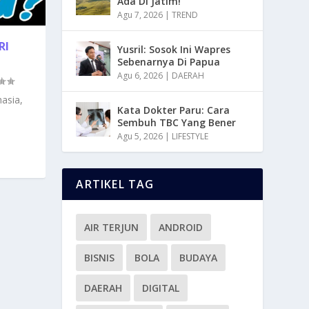
Ada Di Jatim!
Agu 7, 2026
|
TREND
RI
Yusril: Sosok Ini Wapres
Sebenarnya Di Papua
Agu 6, 2026
|
DAERAH
asia,
Kata Dokter Paru: Cara
Sembuh TBC Yang Bener
Agu 5, 2026
|
LIFESTYLE
ARTIKEL TAG
AIR TERJUN
ANDROID
BISNIS
BOLA
BUDAYA
DAERAH
DIGITAL