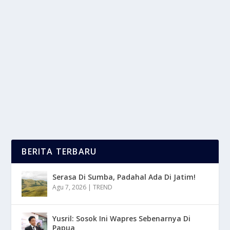
BISNIS TERNAK LEMBU MENJANJIKAN
KEUNTUNGAN YANG SANGAT BESAR
oleh
LaporanMasa 24
|
Apr 15, 2025
|
NEWS
|
0
|
Bisnis Ternak Lembu Adalah Salah Satu Usaha
Agribisnis Yang Cukup Menjanjikan. Terutama Di...
BACA SELENGKAPNYA
BERITA TERBARU
Serasa Di Sumba, Padahal Ada Di Jatim!
Agu 7, 2026
|
TREND
Yusril: Sosok Ini Wapres Sebenarnya Di
Papua