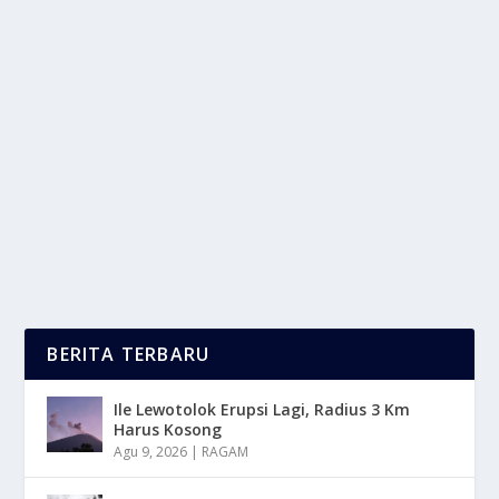
DANAU FLATHEAD SIMBOL KEINDAHAN
ALAM YANG TAK TERTANDINGI
oleh
LaporanMasa 24
|
Mei 29, 2025
|
RAGAM
|
0
|
Danau Flathead Merupakan Danau Air Tawar
Terbesar Di Negara Bagian Montana, Amerika
Serikat. Dan...
BACA SELENGKAPNYA
BERITA TERBARU
Ile Lewotolok Erupsi Lagi, Radius 3 Km
Harus Kosong
Agu 9, 2026
|
RAGAM