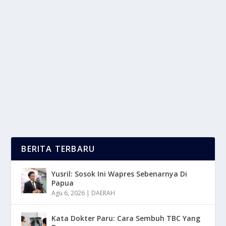
ETIKA DAN MORAL DALAM DUNIA
DIGITAL: HAL YANG HARUS DIKETAHUI
oleh
LaporanMasa 24
|
Feb 17, 2025
|
DIGITAL
,
TREND
|
0
|
Etika Dan Moral dalam dunia digital: atasan yang
harus diketahui. Dunia digital telah mengubah...
BACA SELENGKAPNYA
BERITA TERBARU
Yusril: Sosok Ini Wapres Sebenarnya Di
Papua
Agu 6, 2026
|
DAERAH
Kata Dokter Paru: Cara Sembuh TBC Yang