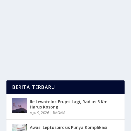
POTRET KONTRAS: MU BABAK BELUR,
ARSENAL JUARA?
oleh
mimin1 penulis
|
Mar 23, 2026
|
BOLA
|
0
|
Potret Kontras: MU Babak Belur, Arsenal Juara
Dengan Berbagai Keunggulan Mereka Dalam
Menyusun...
BACA SELENGKAPNYA
BERITA TERBARU
Ile Lewotolok Erupsi Lagi, Radius 3 Km
Harus Kosong
Agu 9, 2026
|
RAGAM
Awas! Leptospirosis Punya Komplikasi