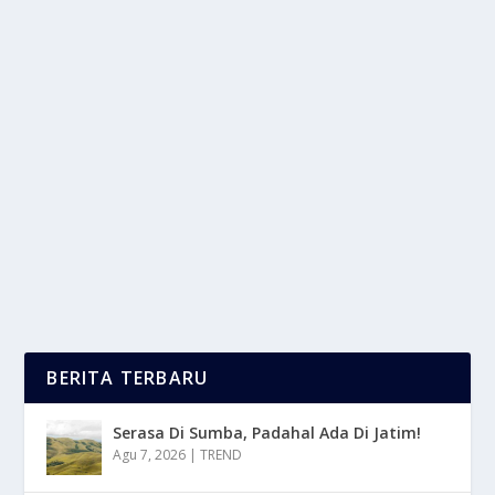
NEW PIAGGIO LIBERTY S 125CC DENGAN
HARGA RP 39,5 JUTA
oleh
LaporanMasa 24
|
Des 10, 2025
|
OTOMOTIF
|
0
|
New Piaggio Liberty S Diluncurkan Di Tanah Air
Dengan Berbagai Pembaharuan Desain Dan
Teknologi...
BACA SELENGKAPNYA
BERITA TERBARU
Serasa Di Sumba, Padahal Ada Di Jatim!
Agu 7, 2026
|
TREND