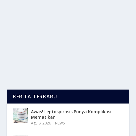
KOMPOS ORGANIK SERING DIPAKAI
UNTUK MEMPERBAIKI KONDISI TANAH
oleh
LaporanMasa 24
|
Jun 2, 2025
|
RAGAM
|
0
|
Kompos Organik Terbentuk Melalui Proses
Penguraian Bahan Organic Seperti Sisa Makanan,
Daun...
BACA SELENGKAPNYA
BERITA TERBARU
Awas! Leptospirosis Punya Komplikasi
Mematikan
Agu 8, 2026
|
NEWS