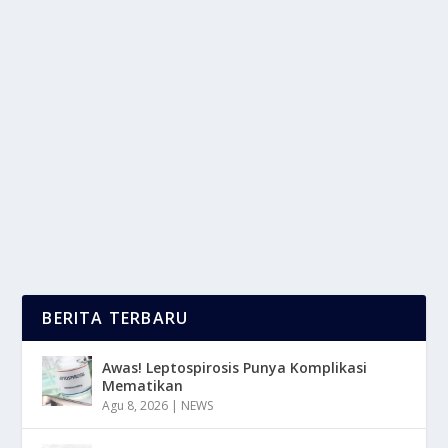
PANGAN LOKAL BANGKIT: DARI LUMBUNG
DESA KE MEJA DUNIA
oleh
LaporanMasa 24
|
Mei 21, 2025
|
NEWS
,
TREND
|
0
|
Pangan Lokal di tengah gempuran globalisasi dan
dominasi produk pangan impor, pangan lokal
kembali...
BACA SELENGKAPNYA
BERITA TERBARU
Awas! Leptospirosis Punya Komplikasi
Mematikan
Agu 8, 2026
|
NEWS