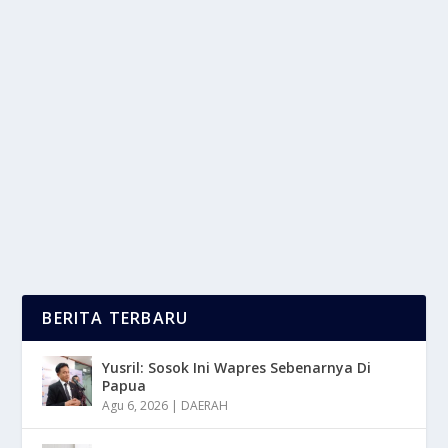
KEINDAHAN PULAU PANDAN MEMIKAT
HATI PARA PENCINTA ALAM
oleh
LaporanMasa 24
|
Apr 11, 2025
|
RAGAM
|
0
|
Keindahan Pulau Pandan Adalah Salah Satu Pulau
Kecil Yang Berada Di Laut Jawa Dan Termasuk
Dalam...
BACA SELENGKAPNYA
BERITA TERBARU
Yusril: Sosok Ini Wapres Sebenarnya Di
Papua
Agu 6, 2026
|
DAERAH