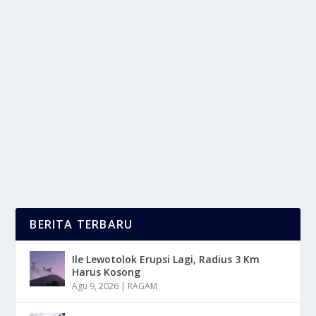
PEKERJAAN FREELANCE: AKAN
MENGGANTIKAN PEKERJAAN TETAP?
oleh
LaporanMasa 24
|
Mar 13, 2025
|
NEWS
,
TREND
|
0
|
Pekerjaan Freelance semakin populer dalam
beberapa tahun terakhir. Dengan kemajuan
teknologi...
BACA SELENGKAPNYA
BERITA TERBARU
Ile Lewotolok Erupsi Lagi, Radius 3 Km
Harus Kosong
Agu 9, 2026
|
RAGAM