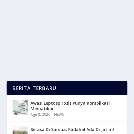
REED DIFFUSER: SENTUHAN AROMATIK
UNTUK HIDUP LEBIH SEHAT
oleh
LaporanMasa 24
|
Jul 29, 2025
|
LIFESTYLE
,
RAGAM
|
0
|
Reed Diffuser menjadi solusi elegan dan praktis,
membawa keharuman alami ke dalam ruang Anda,...
BACA SELENGKAPNYA
BERITA TERBARU
Awas! Leptospirosis Punya Komplikasi
Mematikan
Agu 8, 2026
|
NEWS
Serasa Di Sumba, Padahal Ada Di Jatim!