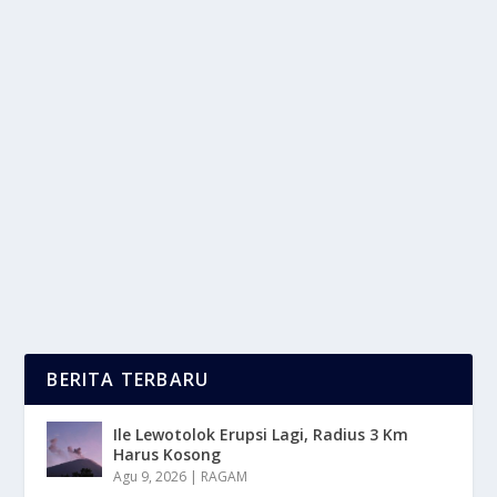
BANTAHAN AISI: KONDISI PENJUALAN
MOTOR TURUN TIDAKLAH BENAR
oleh
mimin1 penulis
|
Mei 1, 2026
|
OTOMOTIF
|
0
|
Bantahan AISI: Kondisi Penjualan Motor Turun
Tidaklah Benar Berdasarkan Dengan Berbagai Fakta
Yang...
BACA SELENGKAPNYA
BERITA TERBARU
Ile Lewotolok Erupsi Lagi, Radius 3 Km
Harus Kosong
Agu 9, 2026
|
RAGAM