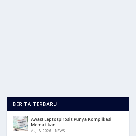
KAKI ANAK BENTUK X & O BISA JADI
KARENA KURANG VITAMIN D
oleh
mimin1 penulis
|
Feb 1, 2026
|
LIFESTYLE
|
0
|
Kaki Anak Bentuk X & O Bisa Jadi Karena Kurang
Vitamin D Yang Wajib Para Orangtua Waspadai...
BACA SELENGKAPNYA
BERITA TERBARU
Awas! Leptospirosis Punya Komplikasi
Mematikan
Agu 8, 2026
|
NEWS