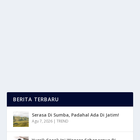
LUPAKAN MACBOOK! ACER SWIFT KLAIM
TAKLUKKAN ULTRAPORTABEL LAIN
oleh
LaporanMasa 24
|
Okt 16, 2025
|
DIGITAL
|
0
|
Lupakan MacBook menjadi seruan baru bagi
pengguna laptop modern yang kini mencari alternatif
lebih...
BACA SELENGKAPNYA
BERITA TERBARU
Serasa Di Sumba, Padahal Ada Di Jatim!
Agu 7, 2026
|
TREND