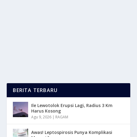
MANFAAT PUPUK TSP DALAM
MEMAKSIMALKAN HASIL PANEN PETANI
oleh
LaporanMasa 24
|
Mei 20, 2025
|
TREND
|
0
|
Manfaat Pupuk TSP Atau Fosfor Sangat Di Butuhkan
Pada Fase Awal Pertumbuhan Untuk Memperkuat...
BACA SELENGKAPNYA
BERITA TERBARU
Ile Lewotolok Erupsi Lagi, Radius 3 Km
Harus Kosong
Agu 9, 2026
|
RAGAM
Awas! Leptospirosis Punya Komplikasi