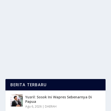
POHON PENEDUH ESTETIK YANG BIKIN
RUMAH SERASA RESO
oleh
LaporanMasa 24
|
Sep 29, 2025
|
RAGAM
|
0
|
Pohon Peneduh Estetik menjadi elemen kunci yang
membawa suasana damai, sejuk, dan mewah
langsung...
BACA SELENGKAPNYA
BERITA TERBARU
Yusril: Sosok Ini Wapres Sebenarnya Di
Papua
Agu 6, 2026
|
DAERAH