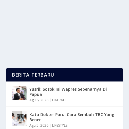
oleh
LaporanMasa 24
|
Nov 5, 2025
|
TREND
|
0
|
Elle Fanning Membuka Kembali Perjalanan Fiksi Ilmiah
Yang Menyentuh Hati Di Film Terbaru Predator...
BACA SELENGKAPNYA
BERITA TERBARU
Yusril: Sosok Ini Wapres Sebenarnya Di
Papua
Agu 6, 2026
|
DAERAH
Kata Dokter Paru: Cara Sembuh TBC Yang
Bener
Agu 5, 2026
|
LIFESTYLE