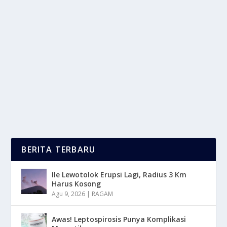
SALAH SATU DESTINASI WISATA ALAM DI
SABANG YANG TERSEMBUNYI
oleh
LaporanMasa 24
|
Mar 21, 2025
|
TREND
|
0
|
Salah Satu Destinasi Wisata Alam Yang Terletak Di
Aceh, Indonesia Dengan Nama “Pria...
BACA SELENGKAPNYA
BERITA TERBARU
Ile Lewotolok Erupsi Lagi, Radius 3 Km
Harus Kosong
Agu 9, 2026
|
RAGAM
Awas! Leptospirosis Punya Komplikasi