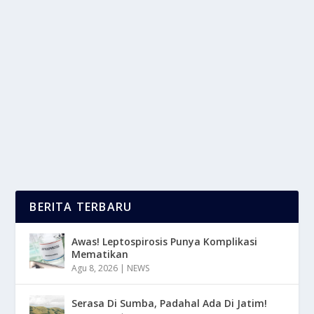
MACBOOK PULUHAN JUTA, BENARKAH
HARGA INI WAJAR?
oleh
LaporanMasa 24
|
Nov 15, 2025
|
DIGITAL
,
RAGAM
|
0
|
MacBook Puluhan Juta Sering Menjadi Perbincangan
Panas Di Kalangan Profesional Dan Pecinta...
BACA SELENGKAPNYA
BERITA TERBARU
Awas! Leptospirosis Punya Komplikasi
Mematikan
Agu 8, 2026
|
NEWS
Serasa Di Sumba, Padahal Ada Di Jatim!