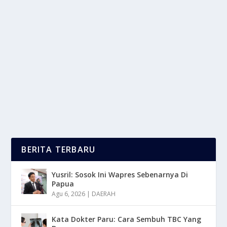
LAGA HIDUP MATI: 4 TIM PUTRI INCAR 2
SLOT SISA MENUJU FINAL FOUR
oleh
mimin1 penulis
|
Feb 19, 2026
|
SPORT
|
0
|
Laga Hidup Mati: 4 Tim Putri Incar 2 Slot Sisa Menuju
Final Four Di Proliga 2026 Untuk Merebut...
BACA SELENGKAPNYA
BERITA TERBARU
Yusril: Sosok Ini Wapres Sebenarnya Di
Papua
Agu 6, 2026
|
DAERAH
Kata Dokter Paru: Cara Sembuh TBC Yang