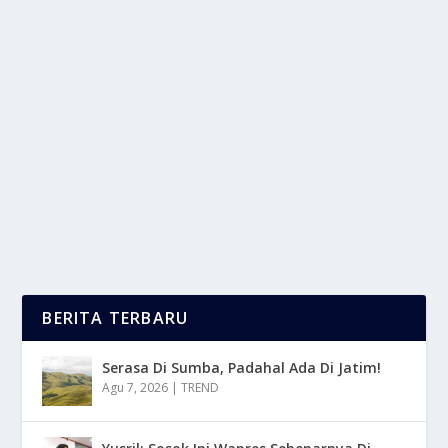
RAHASIA MOTOR AWET: TRIK SIMPEL BIAR
MESIN AMAN
oleh
mimin1 penulis
|
Mei 7, 2026
|
OTOMOTIF
|
0
|
Rahasia Motor Awet: Trik Simpel Biar Mesin Aman
Dengan Berbagai Tahapan Serta Keseharianmu
Dalam...
BACA SELENGKAPNYA
BERITA TERBARU
Serasa Di Sumba, Padahal Ada Di Jatim!
Agu 7, 2026
|
TREND