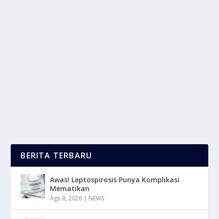
MUSIM HUJAN BIKIN RAMBUT MEKAR
KAYAK SINGA? INI SEBABNYA
oleh
mimin1 penulis
|
Apr 19, 2026
|
LIFESTYLE
|
0
|
Musim Hujan Bikin Rambut Mekar Kayak Singa? Ini
Sebabnya Yang Wajib Kalian Ketahui Dengan
Berbagai...
BACA SELENGKAPNYA
BERITA TERBARU
Awas! Leptospirosis Punya Komplikasi
Mematikan
Agu 8, 2026
|
NEWS