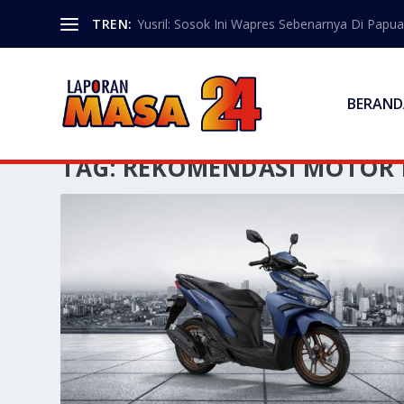
TREN:
Yusril: Sosok Ini Wapres Sebenarnya Di Papua
BERAND
TAG:
REKOMENDASI MOTOR I