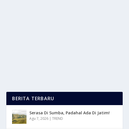
PACU ADRENALIN DI AIR! PILIHAN
OLAHRAGA PALING MENANTANG
oleh
mimin1 penulis
|
Mei 12, 2026
|
SPORT
|
0
|
Pacu Adrenalin Di Air! Pilihan Olahraga Paling
Menantang Dengan Berbagai Pilihan Serta
Rekomendasi...
BACA SELENGKAPNYA
BERITA TERBARU
Serasa Di Sumba, Padahal Ada Di Jatim!
Agu 7, 2026
|
TREND