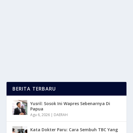
REKOR JABATAN TERLAMA KETUM PARPOL
RI
oleh
mimin1 penulis
|
Jul 8, 2026
|
NEWS
|
0
|
Rekor Jabatan Terlama Ketum Parpol RI Dengan
Berbagai Sosok-Sosok Yang Sangat Berpengaruh Di...
BACA SELENGKAPNYA
BERITA TERBARU
Yusril: Sosok Ini Wapres Sebenarnya Di
Papua
Agu 6, 2026
|
DAERAH
Kata Dokter Paru: Cara Sembuh TBC Yang