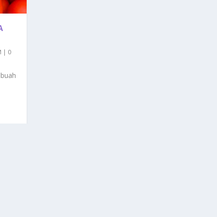
A
M
|
0
 buah