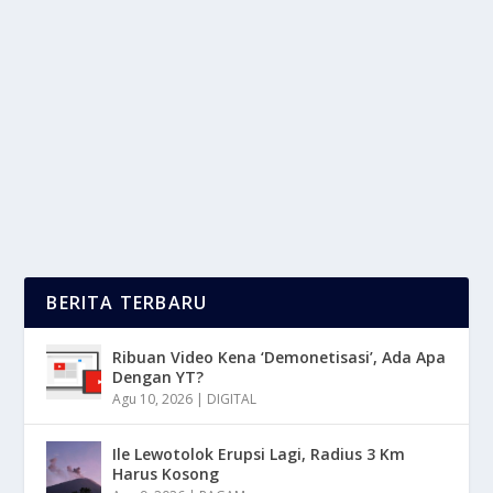
MEMILIH BENIH SAYURAN BERKUALITAS
UNTUK TAHAP AWAL BERKEBUN
oleh
LaporanMasa 24
|
Feb 3, 2025
|
NEWS
|
0
|
Memilih Benih Sayuran Yang Merupakan Biji Berasal
Dari Tanaman Sayuran Yang Di Gunakan Untuk...
BACA SELENGKAPNYA
BERITA TERBARU
Ribuan Video Kena ‘Demonetisasi’, Ada Apa
Dengan YT?
Agu 10, 2026
|
DIGITAL
Ile Lewotolok Erupsi Lagi, Radius 3 Km
Harus Kosong