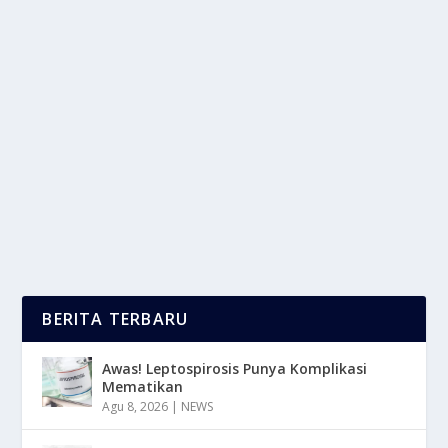
SELAIN DONATUR DILARANG NGATUR:
MICHELLE HALIM
oleh
LaporanMasa 24
|
Mar 20, 2025
|
LIFESTYLE
,
TREND
|
0
|
Selain Donatur Dilarang Ngatur mencerminkan sikap
tegas dalam suatu lingkungan atau komunitas....
BACA SELENGKAPNYA
BERITA TERBARU
Awas! Leptospirosis Punya Komplikasi
Mematikan
Agu 8, 2026
|
NEWS