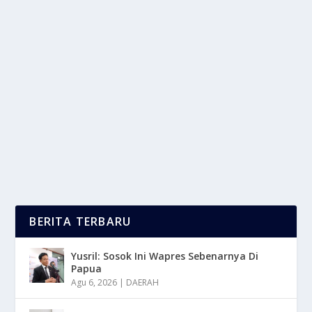
PENGARUH MEDIA SOSIAL TERHADAP
STANDAR KECANTIKAN
oleh
LaporanMasa 24
|
Mar 14, 2025
|
LIFESTYLE
,
NEWS
,
TREND
|
0
|
Pengaruh Media Sosial telah menjadi bagian tak
terpisahkan dari kehidupan modern, membentuk
cara...
BACA SELENGKAPNYA
BERITA TERBARU
Yusril: Sosok Ini Wapres Sebenarnya Di
Papua
Agu 6, 2026
|
DAERAH