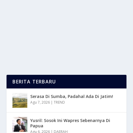
LAWAN RANKING ATAS, ZAKI UBAIDILLAH
ANDALKAN MENTAL BAJA
oleh
mimin1 penulis
|
Feb 2, 2026
|
SPORT
|
0
|
Lawan Ranking Atas, Zaki Ubaidillah Andalkan Mental
Baja Yang Menjadi Motivasinya Dalam Bertanding...
BACA SELENGKAPNYA
BERITA TERBARU
Serasa Di Sumba, Padahal Ada Di Jatim!
Agu 7, 2026
|
TREND
Yusril: Sosok Ini Wapres Sebenarnya Di
Papua
Agu 6, 2026
|
DAERAH