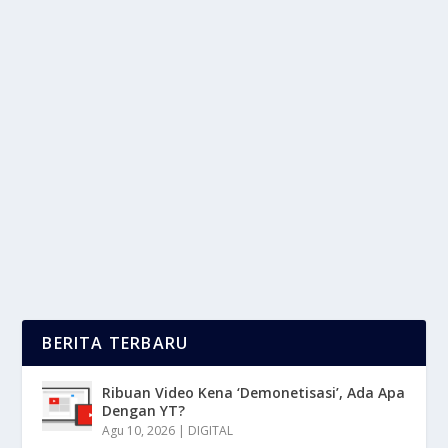
INDONESIA TANTANG BELANDA DI FOUR
NATIONS CUP 2025
oleh
LaporanMasa 24
|
Sep 20, 2025
|
BOLA
|
0
|
Four Nations Cup kembali menjadi sorotan utama,
turnamen bergengsi ini akan mempertemukan tim...
BACA SELENGKAPNYA
BERITA TERBARU
Ribuan Video Kena ‘Demonetisasi’, Ada Apa
Dengan YT?
Agu 10, 2026
|
DIGITAL